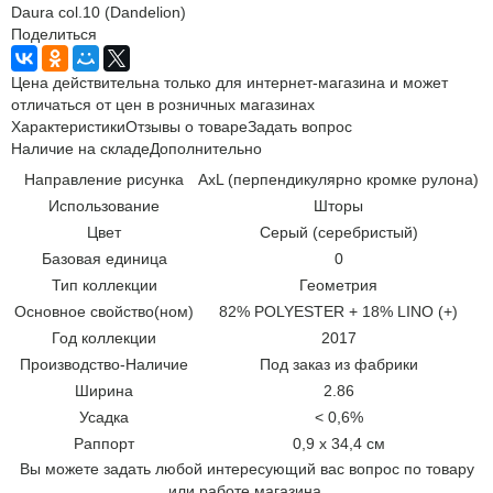
Daura col.10 (Dandelion)
Поделиться
Цена действительна только для интернет-магазина и может
отличаться от цен в розничных магазинах
Характеристики
Отзывы о товаре
Задать вопрос
Наличие на складе
Дополнительно
Направление рисунка
AxL (перпендикулярно кромке рулона)
Использование
Шторы
Цвет
Серый (серебристый)
Базовая единица
0
Тип коллекции
Геометрия
Основное свойство(ном)
82% POLYESTER + 18% LINO (+)
Год коллекции
2017
Производство-Наличие
Под заказ из фабрики
Ширина
2.86
Усадка
< 0,6%
Раппорт
0,9 х 34,4 см
Вы можете задать любой интересующий вас вопрос по товару
или работе магазина.