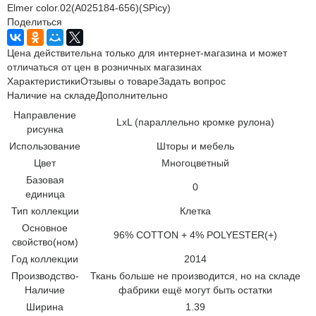
Elmer color.02(A025184-656)(SPicy)
Поделиться
Цена действительна только для интернет-магазина и может
отличаться от цен в розничных магазинах
Характеристики
Отзывы о товаре
Задать вопрос
Наличие на складе
Дополнительно
Направление
LxL (параллельно кромке рулона)
рисунка
Использование
Шторы и мебель
Цвет
Многоцветный
Базовая
0
единица
Тип коллекции
Клетка
Основное
96% COTTON + 4% POLYESTER(+)
свойство(ном)
Год коллекции
2014
Производство-
Ткань больше не производится, но на складе
Наличие
фабрики ещё могут быть остатки
Ширина
1.39