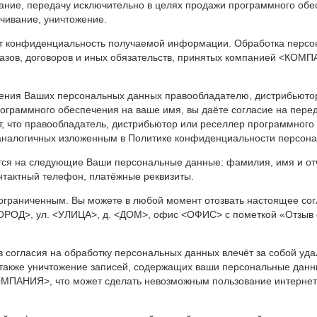
ание, передачу исключительно в целях продажи программного обес
ичивание, уничтожение.
конфиденциальность получаемой информации. Обработка персон
азов, договоров и иных обязательств, принятых компанией <КОМП
ления Ваших персональных данных правообладателю, дистрибьюто
рограммного обеспечения на ваше имя, вы даёте согласие на пере
 что правообладатель, дистрибьютор или реселлер программного
 аналогичных изложенным в Политике конфиденциальности персон
ся на следующие Ваши персональные данные: фамилия, имя и отче
онтактный телефон, платёжные реквизиты.
еограниченным. Вы можете в любой момент отозвать настоящее со
<ГОРОД>, ул. <УЛИЦА>, д. <ДОМ>, офис <ОФИС> с пометкой «Отзыв 
 согласия на обработку персональных данных влечёт за собой уда
а также уничтожение записей, содержащих ваши персональные данн
МПАНИЯ>, что может сделать невозможным пользование интернет