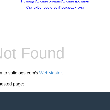
Помощь
Условия оплаты
Условия доставки
Статьи
Вопрос-ответ
Производители
Not Found
en to validlogs.com's
WebMaster
.
uested page: