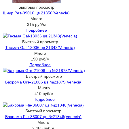
Быстрый просмотр
Шнур Pes-09016 цв.21350(Venecia)
Много
315
руб
/м
Подробнее
Быстрый просмотр
Тесьма Gal-13036 цв.21343(Venecia)
Много
190
руб
/м
Подробнее
Быстрый просмотр
Бахрома Gre-21006 цв.№21875(Venecia)
Много
410
руб
/м
Подробнее
Быстрый просмотр
Бахрома Fle-36007 цв.№21346(Venecia)
Много
2 465
руб
/м