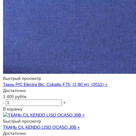
Быстрый просмотр
Ткань P/C Electra Bic. Cobalto,F75, (2,80 m), (2011) +
Достаточно
1 405
руб
/м
-
+
В корзину
Быстрый просмотр
ТКАНЬ C/L KENDO LISO OCASO.J0B +
Достаточно