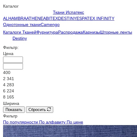
Каталог
Ткани Испатекс
ALHAMBRA
ATHENEA
BITEX
DESTINY
ESPATEX INFINITY
Однотонные ткани
Camengo
Каталоги Тканей
Фурнитура
Распродажа
Карнизы
Шторные ленты
Destiny
Фильтр:
Цена
400
2 341
4 283
6 224
8 165
Ширина
Показать
Сбросить
Фильтр
По популярности
По алфавиту
По цене