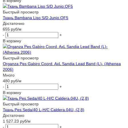
В корзину
Быстрый просмотр
Ткань Bambana Liso S/D Junio.QF5
Достаточно
655
руб
/м
-
+
В корзину
Быстрый просмотр
Organza Pes Gabiro Coord. AxL Sandia Lead Band (L)- (Athenea
2006)
Много
480
руб
/м
-
+
В корзину
Быстрый просмотр
Ткань Pes.Seda/40 L-H/C Caldera.04U, (2,8)
Достаточно
1 527.23
руб
/м
-
+