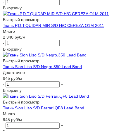
-
+
В корзину
Быстрый просмотр
Ткань P,D.T.QUIDAR MIR S/D H/C CEREZA.O1M 2011
Много
2 340
руб
/м
-
+
В корзину
Быстрый просмотр
Ткань Sion Liso S/D Negro.350 Lead Band
Достаточно
945
руб
/м
-
+
В корзину
Быстрый просмотр
Ткань Sion Liso S/D Ferrari.QF8 Lead Band
Много
945
руб
/м
-
+