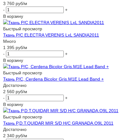
3 760
руб
/м
-
+
В корзину
Быстрый просмотр
Ткань P/C ELECTRA VERENIS LxL SANDIA2011
Много
1 395
руб
/м
-
+
В корзину
Быстрый просмотр
Ткань P/C, Cerdena Bicolor Gris.M1E Lead Band +
Достаточно
2 560
руб
/м
-
+
В корзину
Быстрый просмотр
Ткань P,D.T.QUIDAR MIR S/D H/C GRANADA.O9L 2011
Достаточно
2 340
руб
/м