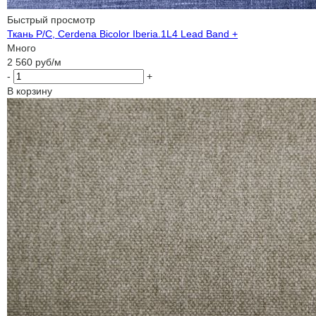
Быстрый просмотр
Ткань P/C, Cerdena Bicolor Iberia.1L4 Lead Band +
Много
2 560
руб
/м
-
+
В корзину