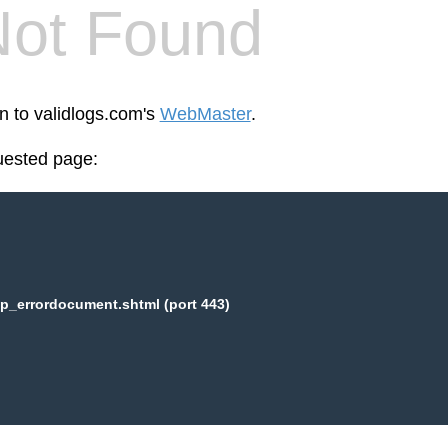
Not Found
en to validlogs.com's
WebMaster
.
uested page:
p_errordocument.shtml (port 443)