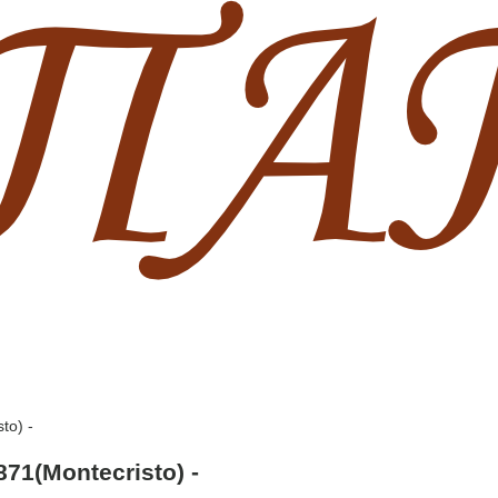
to) -
71(Montecristo) -