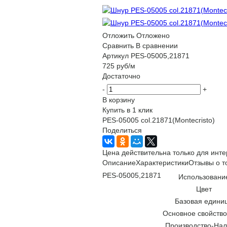
Отложить
Отложено
Сравнить
В сравнении
Артикул
PES-05005,21871
725
руб
/м
Достаточно
-
+
В корзину
Купить в 1 клик
PES-05005 col.21871(Montecristo)
Поделиться
Цена действительна только для инте
Описание
Характеристики
Отзывы о т
PES-05005,21871
Использовани
Цвет
Базовая едини
Основное свойство
Производство-Нал