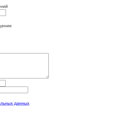
щении
альных данных