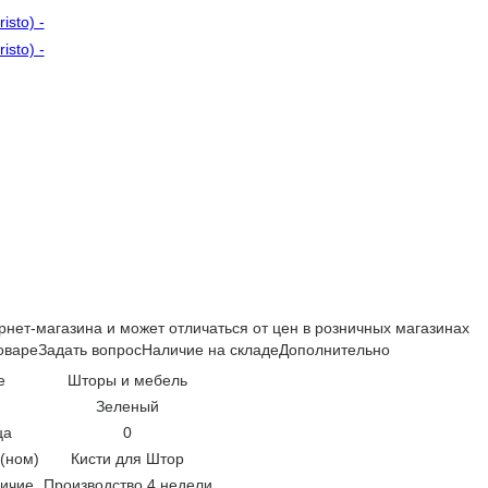
рнет-магазина и может отличаться от цен в розничных магазинах
оваре
Задать вопрос
Наличие на складе
Дополнительно
е
Шторы и мебель
Зеленый
ца
0
(ном)
Кисти для Штор
ичие
Производство 4 недели