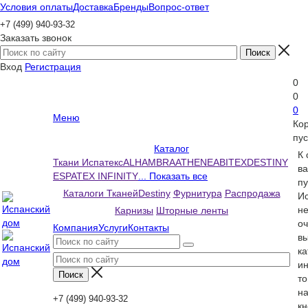
Условия оплаты
Доставка
Бренды
Вопрос-ответ
+7 (499) 940-93-32
Заказать звонок
Вход
Регистрация
0
0
0
Меню
Ко
пус
Каталог
К
Ткани Испатекс
ALHAMBRA
ATHENEA
BITEX
DESTINY
ва
ESPATEX INFINITY
... Показать все
пу
Каталоги Тканей
Destiny
Фурнитура
Распродажа
Ис
н
Карнизы
Шторные ленты
оч
Компания
Услуги
Контакты
вы
ка
и
то
н
+7 (499) 940-93-32
кн